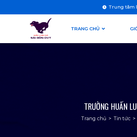
Trung tâm l
TRANG CHỦ
GI
LIÊN HỆ
BẢNG GIÁ
TRƯỜNG HUẤN LUY
Trang chủ
>
Tin tức
>