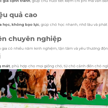
 giá cạnh tranh
, giúp chủ nuôi tiết kiệm chi phí mà vẫn đ
iệu quả cao
 học, không bạo lực
, giúp chó học nhanh, nhớ lâu và phát 
iên chuyên nghiệp
n gia có nhiều năm kinh nghiệm, tận tâm và yêu thương động
i
g mát
, phù hợp cho mọi giống chó, từ chó cảnh đến chó ng