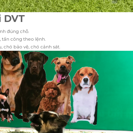
i DVT
sinh đúng chỗ.
, tấn công theo lệnh.
, chó bảo vệ, chó cảnh sát.