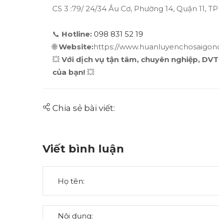
CS 3 :79/ 24/34 Âu Cơ, Phường 14, Quận 11, TP
📞
Hotline:
098 831 52 19
🌐
Website:
https://www.huanluyenchosaigon
💥
Với dịch vụ tận tâm, chuyên nghiệp, DV
của bạn!
💥
Chia sẻ bài viết:
Viết bình luận