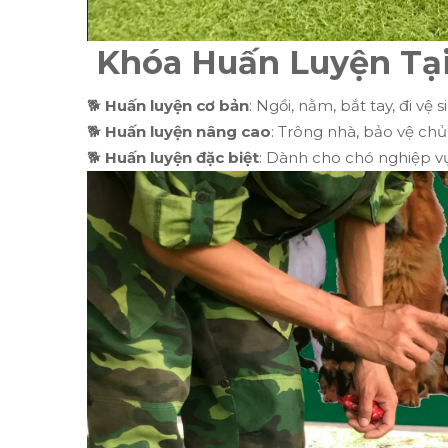
Khóa Huấn Luyện Tạ
🐕
Huấn luyện cơ bản
: Ngồi, nằm, bắt tay, đi vệ 
🐕
Huấn luyện nâng cao
: Trông nhà, bảo vệ chủ
🐕
Huấn luyện đặc biệt
: Dành cho chó nghiệp vụ