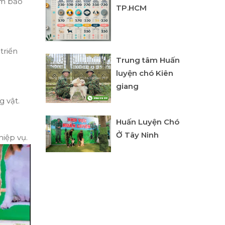
ảm bảo
TP.HCM
triển
Trung tâm Huấn
luyện chó Kiên
giang
 vật.
Huấn Luyện Chó
Ở Tây Ninh
hiệp vụ.