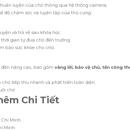
 huấn luyện của chó thông qua hệ thống camera.
hế độ chăm sóc và luyện tập của thú cưng.
uyện và trả về sau khóa học.
hời gian tự đưa chó đến trường.
đảm bảo sức khỏe cho chó.
ản đến nâng cao, bao gồm
vâng lời, bảo vệ chủ, tấn công t
p chó tiếp thu nhanh và phát triển toàn diện.
uôi chó
hêm Chi Tiết
ồ Chí Minh
hí Minh