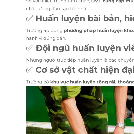
So với nhiều trung tâm khác,
DVT cung cấp mức
chất lượng đào tạo tốt nhất.
✅
Huấn luyện bài bản, h
Trường áp dụng
phương pháp huấn luyện khoa
hành vi đúng đắn.
✅
Đội ngũ huấn luyện v
Những người trực tiếp huấn luyện là các chuyê
✅
Cơ sở vật chất hiện đạ
Trường có
khu vực huấn luyện rộng rãi, thoán