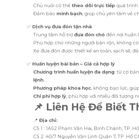
Chủ nuôi có thể
theo dõi trực tiếp
quá trình
Đảm bảo
minh bạch
, giúp chủ yên tâm về c
✅
Dịch vụ đưa đón tận nhà
Trung tâm hỗ trợ
đưa đón chó
đến nơi huấn l
Phù hợp cho những người bận rộn, không có t
Xe đưa đón được thiết kế an toàn, sạch sẽ, 
✅
Huấn luyện bài bản – Giá cả hợp lý
Chương trình huấn luyện đa dạng
: từ cơ b
lệnh
…
Phương pháp khoa học
, không bạo lực, giú
Chi phí hợp lý
, phù hợp với nhiều đối tượng n
📌 Liên Hệ Để Biết T
📍
Địa chỉ:
CS 1 : 1A52 Phạm Văn Hai, Bình Chánh, TP .H
CS 2 :40/7 Nguyễn Văn Linh Quận 7, TP .Hồ C