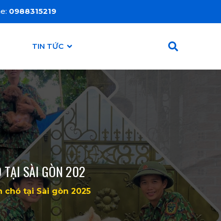
ne:
0988315219
TIN TỨC
 TẠI SÀI GÒN 202
 chó tại Sài gòn 2025