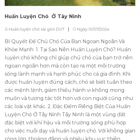
Huấn Luyện Chó Ở Tây Ninh
|
Huấn luyện chó sài gòn DVT
Ngày 10/07/2024
Bí Quyết Để Chú Chó Của Bạn Ngoan Ngoãn Và
Khỏe Mạnh 1. Tại Sao Nên Huấn Luyện Chó? Huấn
luyện chó không chỉ giúp chú chó của bạn trở nên
ngoan ngoãn hơn mà còn tạo ra một môi trường
sống lành mạnh và hạnh phúc cho cả gia đình. Khi
được huấn luyện đúng cách, chó sẽ biết tuân theo
các mệnh lệnh, giảm thiểu hành vi không mong
muốn và tương tác tốt hơn với con người cũng như
các loài vật khác. 2. Đặc Điểm Riêng Biệt Của Huấn
Luyện Chó Ở Tây Ninh Tây Ninh là một vùng đất
đặc biệt với khí hậu và môi trường sống phù hợp
cho việc nuôi dạy và huấn luyện chó. Với không gian
rộng lớn, thoáng đãng và nhiều khu vực thiên