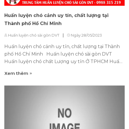
Huấn luyện chó cảnh uy tín, chất lượng tại
Thành phố Hồ Chí Minh
|
Huấn luyện chó sài gòn DVT
Ngày 28/05/2023
Huấn luyện chó cảnh uy tín, chất lượng tại Thành
phố Hồ Chí Minh Huấn luyện chó sài gòn DVT
Huấn luyện chó chất Lượng uy tín Ở TPHCM Huấn
luyện chó sài gòn DVT . Với hệ thống các bài tập từ
Xem thêm
cơ bản đến nâng cao. Chú chó của bạn sẽ nghe lời,
đồng thời thực hiện thành thạo các động tác như:
ngồi xuống, đứng lên, bắt tay, đi vệ sinh đúng nơi,..
Dịch vụ áp dụng cho mọi giống chó, giá rẻ hơn thị
trường Mục đích huấn luyện chó cảnh uy tín, chất
lượng tại TP.hồ chí minh để làm gì? Huấn luyện để
chó bảo vệ thân chủ, bảo vệ tài sản Huấn luyện chó
bảo vệ công ty – xí nghiệp – cơ quan Huấn luyện