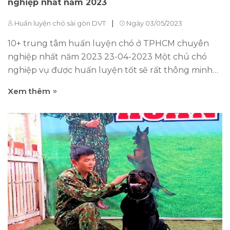
nghiệp nhất năm 2023
|
Huấn luyện chó sài gòn DVT
Ngày 03/05/2023
10+ trung tâm huấn luyện chó ở TPHCM chuyên
nghiệp nhất năm 2023 23-04-2023 Một chú chó
nghiệp vụ được huấn luyện tốt sẽ rất thông minh
và có thể bảo vệ được chủ, đánh lùi mối nguy hiểm.
Xem thêm
Nếu bạn đang có nhu cầu mang chú chó của mình
đi huấn luyện thì hãy đến ngay 8 trung tâm huấn
luyện chó ở tpHCM chuyên nghiệp mà chia sẻ dưới
đây.Những trung tâm này đều có chế độ và phong
cách dạy đặc biệt, thuần hóa chú chó nhà bạn chỉ
sau 1 tháng. Mục lục nội dung 1. Đầu tiên phải kể
đến Trung Tâm Huấn Luyện chó Sài gòn DVT
Trung tâm huấn luyện chó chuyên nghiệp DVT
Trung tâm huấn luyện chó nghiệp vụ đầu tiên
trong danh sách này chính là đơn vị Huấn Luyện