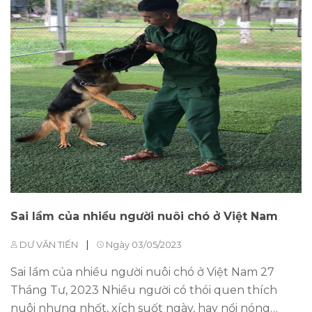
lại nhiều giá trị dinh dưỡng rất tốt cho sức khỏe cún
con. Nội dung [ẩn] Bánh thưởng cho chó con có
khiến chúng nghe lời hơn? Bánh thưởng cho chó
con có tác dụng gì? Tác dụng trong huấn luyện
Thay đổi hành vi thú cưng Kích thích sự thèm ăn
Các tác dụng khác Cách sử dụng bánh thưởng cho
chó con tốt nhất Bánh thưởng cho chó con có
khiến chúng nghe lời hơn? Bánh thưởng cho chó
con có khiến chúng nghe lời hơn? Nếu nhìn từ...
Sai lầm của nhiều người nuôi chó ở Việt Nam
|
DƯ VĂN TIẾN
Ngày 03/05/2023
Sai lầm của nhiều người nuôi chó ở Việt Nam 27
Tháng Tư, 2023 Nhiều người có thói quen thích
nuôi nhưng nhốt, xích suốt ngày, hay nổi nóng