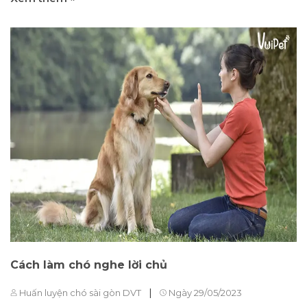
lực lượng cảnh sát hoặc cứu hộ. Huấn luyện chó
không chỉ giúp cải thiện hành vi của chó mà còn tạo
ra một môi trường an toàn và hạnh phúc cho cả chó
và chủ. Quá trình huấn luyện chó bao gồm nhiều
khía cạnh khác nhau, từ việc hướng dẫn chó thực
hiện các lệnh cơ bản như "ngồi" và "đến đây" đến
việc rèn luyện kỹ năng đặc biệt như săn bắn hoặc
nhảy qua vật cản. Dưới đây là một số bước cơ bản
trong quá trình huấn luyện chó: Xác định mục tiêu:
Trước khi bắt đầu huấn luyện, chủ chó cần xác định
rõ mục...
Cách làm chó nghe lời chủ
|
Huấn luyện chó sài gòn DVT
Ngày 29/05/2023