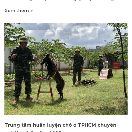
đánh đập chó vì tưởng dạy như con nít vậy là chó
Xem thêm
nghe lời. Trong cuốn Sapiens- Lược sử loài người mà
Bill Gates khuyên mọi người đọc, đã đề cập đến loài
chó đã gắn bó thân thiết với con người từ 15.000
năm trước, là loài được thuần hoá đầu tiên và
không phải để ăn thịt. Các đặc tính đặc biệt của loài
chó và những cảm xúc đặc biệt của nó dành cho
con người không ai có thể phủ nhận được. Ảnh
minh họa. Tại một số nước dân có thói quen ăn thịt
chó, người ta không bỏ được vì nó là thói quen lâu
đời, nhiều người không bỏ được cái thoả mãn dạ
dày, vị giác của mình. Nhưng không...
Trung tâm huấn luyện chó ở TPHCM chuyên