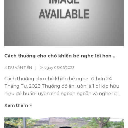
chó bảo vệ rừng (chó kiểm lâm), chó biết đi săn
Huấn luyện chó phòng các trường hợp truy tìm tội
phạm, xiếc, đóng phim,.. Huấn...
Cách thưởng cho chó khiến bé nghe lời hơn ..
|
DƯ VĂN TIẾN
Ngày 03/05/2023
Cách thưởng cho chó khiến bé nghe lời hơn 24
Tháng Tư, 2023 Thưởng đồ ăn luôn là 1 bí kíp hữu
hiệu để huấn luyện chó ngoan ngoãn và nghe lời
hơn, đặc biệt là các chú chó con. Chúng sẽ luôn tỏ
Xem thêm
ra hào hứng và kích thích mỗi khi được thưởng các
loại đồ ăn vặt như bánh thưởng. Không chỉ dùng
trong các bài huấn luyện, bánh thưởng còn mang