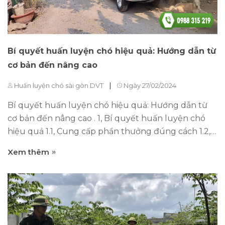
Bí quyết huấn luyện chó hiệu quả: Hướng dẫn từ
cơ bản đến nâng cao
|
Huấn luyện chó sài gòn DVT
Ngày 27/02/2024
Bí quyết huấn luyện chó hiệu quả: Hướng dẫn từ
cơ bản đến nâng cao . 1, Bí quyết huấn luyện chó
hiệu quả 1.1, Cung cấp phần thưởng đúng cách 1.2,
Thực hiện việc huấn luyện một cách nhất quán 1.3,
Xem thêm
Áp dụng phương pháp tích cực thay vì trừng phạt
2, Cách huấn luyện chó từ khi còn nhỏ 2.1, Định rõ
các lệnh cơ bản 2.2, Thực hiện việc xã giáo kỹ lưỡng
3, Những phương pháp đào tạo chó nghe lời 3.1, Sử
dụng lệnh giọng nói và sự chú ý 3.2, Thực hành
huấn luyện hàng ngày 4, Kỹ năng huấn luyện chó