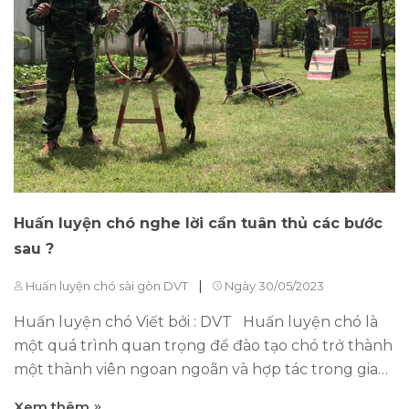
poodle một cách hiệu quả 4.1, Tập trung vào việc
giữ vệ sinh cho bộ lông 4.2, Đảm bảo thể chất và
tinh thần của chó luôn được chăm sóc 5, Ý nghĩa
của việc thiết lập quy tắc trong quá trình đào tạo
chó 5.1, Giúp chó hiểu rõ về hành vi mong muốn 5.2,
Tạo ra môi...
Huấn luyện chó nghe lời cần tuân thủ các bước
sau ?
|
Huấn luyện chó sài gòn DVT
Ngày 30/05/2023
Huấn luyện chó Viết bởi : DVT Huấn luyện chó là
một quá trình quan trọng để đào tạo chó trở thành
một thành viên ngoan ngoãn và hợp tác trong gia
đình hoặc trong các tác vụ khác như làm việc trong
Xem thêm