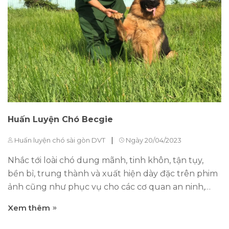
bình thường và chúng tôi thấu hiểu nỗi lo đó của
các bạn. Bạn không thể yên tâm khi trong nhà có
một con chó to lớn với hàm răng khỏe, khá trầm tư
và đôi khi lầm lỳ. Nỗi sợ càng lớn hơn đối...
Huấn Luyện Chó Becgie
|
Huấn luyện chó sài gòn DVT
Ngày 20/04/2023
Nhắc tới loài chó dung mãnh, tinh khôn, tận tụy,
bền bỉ, trung thành và xuất hiện dày đặc trên phim
ảnh cũng như phục vụ cho các cơ quan an ninh,
quân đội của các quốc gia thì Becgie luôn đứng ở vị
Xem thêm
trí số 1. 1. "10 Bí quyết huấn luyện chó Becgie thành
thần kỳ" 2. "Bí kíp chăm sóc và huấn luyện chó