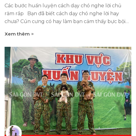
Các bước huấn luyện cách dạy chó nghe lời chủ
răm rắp Bạn đã biết cách dạy chó nghe lời hay
chưa? Cún cưng có hay làm bạn cảm thấy bực bội
hay không? Nếu bạn thường xuyên rơi vào tình
Xem thêm
trạng đó thì tốt hơn hết hãy huấn luyện chó cưng
trở nên ngoan ngoãn hơn. Mục đích của việc huấn
luyện chó là muốn để chúng học được những thói
quen và quy tắc trong cuộc sống hàng ngày của
chủ nhân. Một chú chó tốt phải biết cách hòa hợp
với người và sinh vật khác khi sống cùng một nhà.
Nhưng không phải ai cũng biết cách dạy chó nghe
lời chủ nhân. Chó là động vật có tính bầy đàn, bản
năng của chó là tuyệt đối nghe theo mệnh lệnh
của con đầu đàn. Vậy làm cách nào để con người
điều khiển được chúng? Hãy cùng...