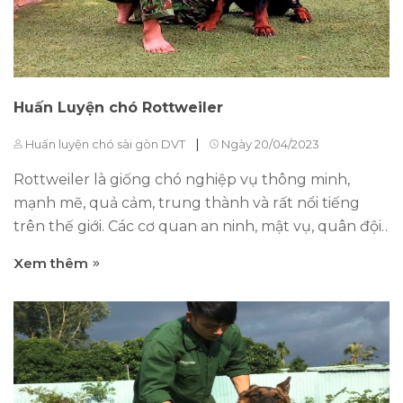
Chó DVT Do Huấn luyện trưởng Dương Văn Tiến
Làm Huấn Luyện viên trưởng. Với kinh Nghiệm
Hơn...
Huấn Luyện chó Rottweiler
|
Huấn luyện chó sài gòn DVT
Ngày 20/04/2023
Rottweiler là giống chó nghiệp vụ thông minh,
mạnh mẽ, quả cảm, trung thành và rất nổi tiếng
trên thế giới. Các cơ quan an ninh, mật vụ, quân đội
Hoa Kỳ biên chế Rottweiler như một chiến binh đã
Xem thêm
nói lên những phẩm chất của loài chó này. Băn
khoăn của người nuôi chó Rottweiler Bạn đang sở
hữu một chú Rốt nhỏ và bạn đang lo lắng về điều
gì? Nó có an toàn cho bạn và gia đình không? Nó có
giúp bảo vệ chủ và tài sản không? Chúng tôi cam
đoan với các bạn là các bạn đang lo sợ. Điều này rất