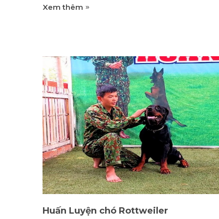
Xem thêm
Nhất về huấn luyện chó DVT Dịch vụ huấn
luyện chó: Trường huấn luyện chó có thể
cung cấp nhiều loại dịch vụ như huấn luyện
cơ bản, huấn luyện nâng cao, giải quyết hàn
vi không mong muốn, và nhiều hơn nữa. Đội
ngũ huấn luyện viên: Một trường huấn luyệ
chó đáng tin cậy thường có đội ngũ huấn
luyện viên chuyên nghiệp, có kinh nghiệm v
đủ kiến thức để đảm bảo việc huấn luyện ch
diễn ra hiệu quả. Đào tạo cá nhân: Một số
trường huấn luyện chó cung cấp dịch vụ đà
tạo cá nhân, giúp đáp ứng nhu cầu cụ thể c
chó và chủ sở hữu. Cơ sở...
Huấn Luyện chó Rottweiler