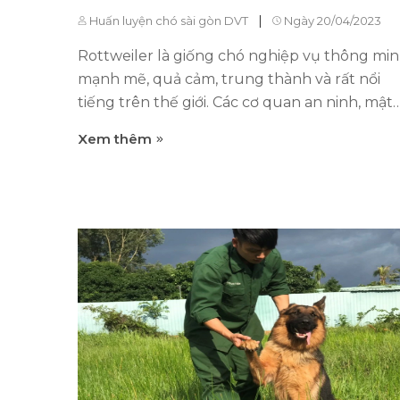
|
Huấn luyện chó sài gòn DVT
Ngày 20/04/2023
Rottweiler là giống chó nghiệp vụ thông min
mạnh mẽ, quả cảm, trung thành và rất nổi
tiếng trên thế giới. Các cơ quan an ninh, mật
vụ, quân đội Hoa Kỳ biên chế Rottweiler như
Xem thêm
một chiến binh đã nói lên những phẩm chất
của loài chó này. Băn khoăn của người nuôi
chó Rottweiler Bạn đang sở hữu một chú Rố
nhỏ và bạn đang lo lắng về điều gì? Nó có an
toàn cho bạn và gia đình không? Nó có giúp
bảo vệ chủ và tài sản không? Chúng tôi cam
đoan với các bạn là các bạn đang lo sợ. Điều
này rất bình thường và chúng tôi thấu hiểu
nỗi lo đó của các bạn. Bạn không thể yên tâ
khi trong nhà có một con chó to lớn với hàm
răng khỏe, khá trầm tư và đôi khi lầm lỳ. Nỗi 