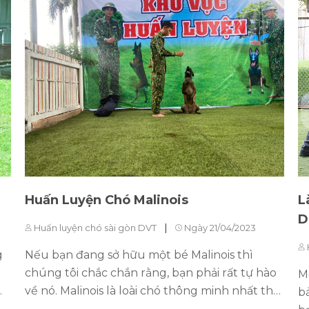
Huấn Luyện Chó Malinois
L
D
|
Huấn luyện chó sài gòn DVT
Ngày 21/04/2023
g
Nếu bạn đang sở hữu một bé Malinois thì
chúng tôi chắc chắn rằng, bạn phải rất tự hào
M
về nó. Malinois là loài chó thông minh nhất thế
b
t
giới và là loài chó duy nhất hiểu được tiếng