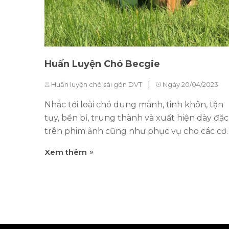
càng lớn hơn đối...
Huấn Luyện Chó Becgie
|
Huấn luyện chó sài gòn DVT
Ngày 20/04/2023
Nhắc tới loài chó dung mãnh, tinh khôn, tận
tụy, bền bỉ, trung thành và xuất hiện dày đặc
trên phim ảnh cũng như phục vụ cho các cơ
quan an ninh, quân đội của các quốc gia thì
Xem thêm
Becgie luôn đứng ở vị trí số 1. 1. "10 Bí quyết
huấn luyện chó Becgie thành thần kỳ" 2. "Bí
kíp chăm sóc và huấn luyện chó Becgie cho
người mới nuôi" 3. "Khám phá phương pháp
huấn luyện chó Becgie hiệu quả nhất" 4. "Đ
tạo chó Becgie: Cần biết những điều gì?" 5. "5