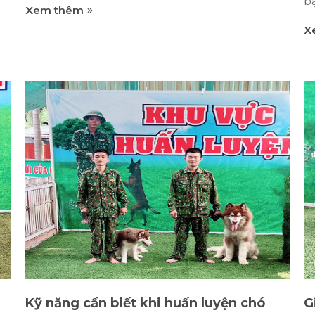
b
Xem thêm
người mà không cần hiệu lệnh bằng tay.
k
X
Malinois sở hữu những phẩm chất ưu việt của
c
một chú chó hàng đầu đó là thông minh,
t
h
mạnh mẽ, nhanh nhẹn, bền bỉ, trung thành và
c
tận tụy. Malinois là giống chó can đảm và trách
D
n
nhiệm, luôn coi việc bảo vệ các thành viên
g
trong gia đình bạn là một nhiệm vụ mà nó phải
c
à
phục tùng. 1. Bạn lo lắng điều gì khi nuôi
t
ó
dưỡng chú chó thông minh tuyệt đỉnh này?
h
Dĩ nhiên, nuôi một chú Malinois cũng khiến
h
o
nhiều người lo lắng. Bởi nó được mệnh danh là
h
ủa
những tên lửa có răng, là những chú chó
h
nghiệp vụ với...
k
Cá
Kỹ năng cần biết khi huấn luyện chó
G