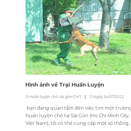
Hình ảnh về Trại Huấn Luyện
|
Huấn luyện chó sài gòn DVT
Ngày 24/07/2023
bạn đang quan tâm đến việc tìm một trườn
huấn luyện chó tại Sài Gòn (Ho Chi Minh City,
Việt Nam), tôi có thể cung cấp một số thông
tin chung về một trường huấn luyện chó Tố