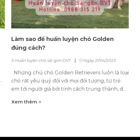
để tạo ra sự hợp tác và hiểu biết giữa chó và
n
người. 2. Cần thiết để kiểm soát hành vi Với
c
sức mạnh và sự nhanh nhạy...
củ
Làm sao để huấn luyện chó Golden
đúng cách?
|
Huấn luyện chó sài gòn DVT
Ngày 21/04/2023
Những chú chó Golden Retrievers luôn là loại
chó rất yêu quý đối với mọi đối tượng, từ trẻ
em tới người già bởi tính cách trung thành, dễ
thương và luôn muốn được yêu mến. Tuy
Xem thêm
nhiên, để có được một chú Golden Retrievers
thông minh, lễ phép cần thông qua quá trình
huấn luyện cẩn thận. Trong bài viết này,
ào
chúng tôi sẽ chỉ ra những phương pháp hiệu
quả nhất để huấn luyện chó Golden đúng