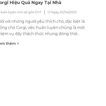
orgi Hiệu Quả Ngay Tại Nhà
|
Huấn luyện chó sài gòn DVT
Ngày 20/04/2023
ối với những người yêu thích chó, đặc biệt là
iống chó Corgi, việc huấn luyện chúng là một
hiệm vụ đầy thách thức nhưng đồng thời
ng vô cùng thú vị. Corgi nổi tiếng với ngoại
em thêm
ình đáng yêu, tính cách hoạt bát, nhưng
ũng vô cùng cứng đầu. Vì vậy, chúng đòi hỏi
ự kiên trì và hiểu biết sâu rộng về cách huấn
uyện chúng một cách hiệu quả tại nhà. Bài
iết dưới đây sẽ giúp bạn khám phá những
hương pháp huấn luyện Corgi tốt nhất, đồng
hời giúp bạn tạo mối quan hệ tốt đẹp với
húng. Giới thiệu về Phương Pháp Huấn
uyện Corgi Hiệu Quả Ngay Tại Nhà Các
hương pháp huấn luyện Corgi hiệu quả tại