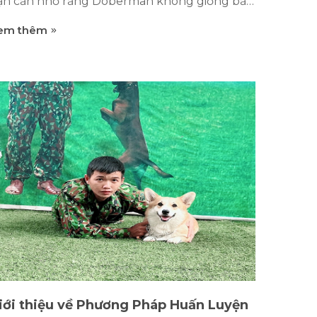
ạn cần nhớ rằng Doberman không giống bất
ỳ giống chó nào bạn đã từng gặp. Những chú
em thêm
hó này có tính cách riêng, đòi hỏi sự quan
âm, nhất quán và kiên nhẫn từ chủ nhân của
húng.Tìm hiểu về tính cách của giống chó
obermanHuấn luyện Doberman là một
iống chó rất thông minh và học hỏi nhanh
hóng. Họ yêu thích việc tìm hiểu và thử
hách trí thông minh của mình. Vì vậy, việc tìm
iểu về bản chất của chúng giúp chúng ta
iểu rõ hơn về cách huấn luyện họ một cách
iệu quả.Ví dụ cụ thể, Doberman cần được
uấn luyện một cách tích cực, dựa trên sự
hen ngợi và thưởng, thay vì sự trừng phạt.
ch tiếp cận này giúp học hỏi trở nên đầy...
iới thiệu về Phương Pháp Huấn Luyện