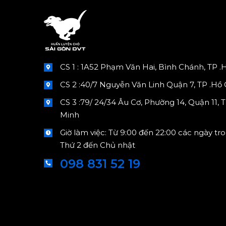
lỗi thường gặp khi huấn luyện chó Becgie và
cách khắc phục" 6. "Khám phá bí mật để có
chó Becgie ngoan ngoãn thông minh" 7.
"Nghệ thuật huấn luyện chó Becgie: Hướng
dẫn từ A đến Z" 8. "Huấn luyện chó Becgie:
CS 1 : 1A52 Phạm Văn Hai, Bình Chánh, TP .
Kiên nhẫn là chìa khóa thành công" 9. "Làm
CS 2 :40/7 Nguyễn Văn Linh Quận 7, TP .Hồ
chủ cách huấn luyện chó Becgie trong 7
ngày" 10. "Tiếp cận...
CS 3 :79/ 24/34 Âu Cơ, Phường 14, Quận 11, 
Minh
Giờ làm việc: Từ 9:00 đến 22:00 các ngày tr
Thứ 2 đến Chủ nhật
098 831 52 19