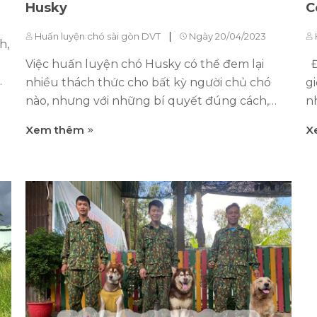
Husky
C
|
Huấn luyện chó sài gòn DVT
Ngày 20/04/2023
h,
Việc huấn luyện chó Husky có thể đem lại
Đ
nhiều thách thức cho bất kỳ người chủ chó
g
nào, nhưng với những bí quyết đúng cách,
n
bạn hoàn toàn có thể tạo ra một thú cưng
cũ
Xem thêm
X
ngoan ngoãn và trung thành. Đừng bỏ lỡ cơ
h
t
hội khám phá các phương pháp huấn luyện
c
chó Husky hiệu quả thông qua bài viết sau
s
đây! Lý do nên chọn huấn luyện chó husky 1.
l
Tính cách đặc biệt của chó husky Chó husky
v
được biết đến với tính cách độc đáo và thông
p
minh. Chúng thường rất hoạt bát, thích chạy
t
m
nhảy và rất thích kết bạn với con người. Tính
c
cách nghịch ngợm và tò mò của chúng cũng
L
sợ
đòi hỏi một phương pháp huấn luyện đặc biệt
p