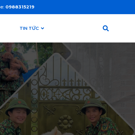
ne:
0988315219
TIN TỨC